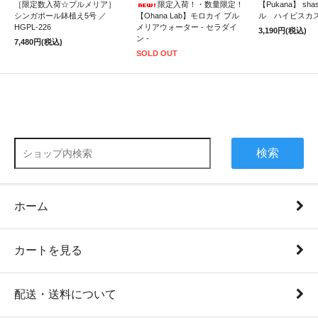
［限定数入荷☆プルメリア］
限定入荷！・数量限定！
【Pukana】 sh
シンガポール鉢植え5号 ／
【Ohana Lab】モロカイ プル
ル ハイビスカ
HGPL-226
メリアウォーター - セラダイ
3,190円(税込)
ン -
7,480円(税込)
SOLD OUT
検索
ホーム
カートを見る
配送・送料について