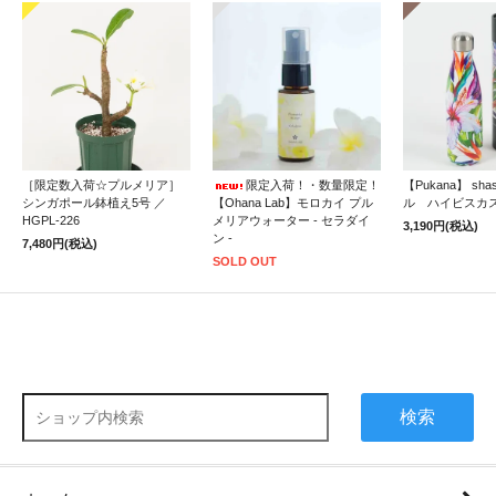
［限定数入荷☆プルメリア］
限定入荷！・数量限定！
【Pukana】 sh
シンガポール鉢植え5号 ／
【Ohana Lab】モロカイ プル
ル ハイビスカ
HGPL-226
メリアウォーター - セラダイ
3,190円(税込)
ン -
7,480円(税込)
SOLD OUT
検索