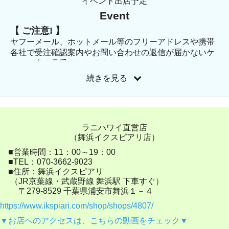
イベント出店予定
Event
【 ご注意! 】
ヤフーメール、ホットメール等のフリーアドレスや携帯
各社で受注確認案内やお問い合わせの返信が届かないケ
ースが多く見受けられます。
続きを見る
受注内容確認メールは、自動返信で送付されます。
お問い合わせに関しては、順次返信しております。
info@lanicafe.com のドメイン解除や迷惑メールフォルダ
のご確認お願いします。
また、数日経っても返信がない場合は、再度お問い合わ
ラニハワイ直営店
せに電話番号を入力頂ければ、こちらからお電話でご連
（舞浜イクスピアリ店）
絡させて頂きます。
■営業時間：11：00～19：00
■TEL：070-3662-9023
■住所：舞浜イクスピアリ
店長日記でおすすめ商品などを紹介しております。
（JR京葉線・武蔵野線 舞浜駅 下車すぐ）
店長日記はコチラから
〒279-8529 千葉県浦安市舞浜１－４
https://www.ikspiari.com/shop/shops/4807/
2026年のイベント情報です
(下のイベント
▼お店へのアクセスは、こちらの動画をチェック▼
カレンダーもご覧ください)