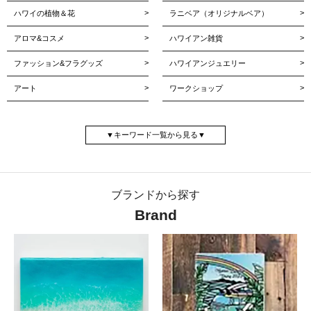
ハワイの植物＆花
ラニベア（オリジナルベア）
アロマ&コスメ
ハワイアン雑貨
ファッション&フラグッズ
ハワイアンジュエリー
アート
ワークショップ
【ハワイの植物＆花】
ブランドから探す
Brand
プルメリア
プルメリア苗木
ハイビスカス
ピカケ
アンスリウム
モンステラ
ティ
パームツリー・ヤシ
ヤシ･シンボルツリー
ティアレ
イリマ
プアケニケニ