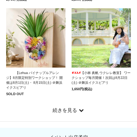
【Lehua パイナップルアレン
【小林 眞帆 ウクレレ教室】 ワー
ジ】8月限定特別ワークショップ！ 開
クショップ毎月開催！次回は8月22日
催は8月1日(土)・ 8月15日(土) ＠舞浜
(土) ＠舞浜イクスピアリ
イクスピアリ
1,650円(税込)
SOLD OUT
続きを見る