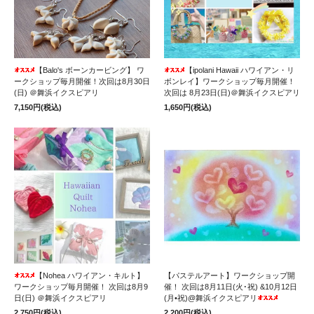
【Balo's ボーンカービング】 ワ
【ipolani Hawaii ハワイアン・リ
ークショップ毎月開催！次回は8月30日
ボンレイ】ワークショップ毎月開催！
(日) ＠舞浜イクスピアリ
次回は 8月23日(日)＠舞浜イクスピアリ
7,150円(税込)
1,650円(税込)
【Nohea ハワイアン・キルト】
【パステルアート】ワークショップ開
ワークショップ毎月開催！ 次回は8月9
催！ 次回は8月11日(火･祝) &10月12日
日(日) ＠舞浜イクスピアリ
(月•祝)@舞浜イクスピアリ
2,750円(税込)
2,200円(税込)