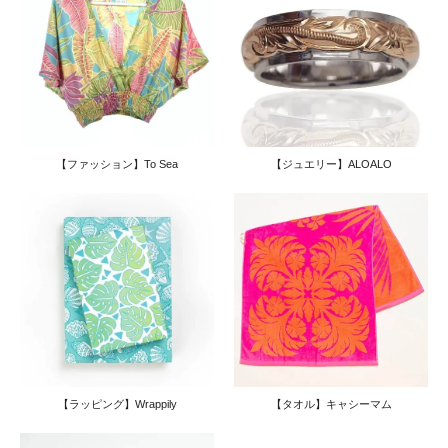
【ファッション＆フラグッズ】
アロハシャツ
フラ＆ファッション
ヘア飾り・ハットなど
【ジュエリー＆アクセサリー】
【ファッション】To Sea
【ジュエリー】ALOALO
ハワイアンジュエリー
ラウハラ
すべてのアイテム
【アート】
レジンアート
グラフィックアート
木工アート
Luana Ocean Art
TAMO
Hawaiianpaint KAN
フォト
水彩画アート
ポーセラーツ
Shoco Hi'lei
Lea Makana
田口悦子
アートプリント
栗山義勝
【ラッピング】Wrappily
【タオル】キャシーマム