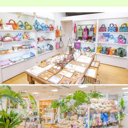
8/5(Wed)～11(Tue)
HAWAII POLYNESIAN FAIR
@ 京急百貨店 上大岡駅 7F
催事場
8/11(Tue)～17(Mon)
FRESH FUN HAWAII
@ 玉川高島屋 本館6F催事場
FRESH FUN HAWAII @ 新宿高島屋
Pau!!! MAHALO!!! 4/11(Sat),12(Sun)
Love Hawaii Collection 2026
@横浜パシフィコ 展示ホー
ルA
Pau!!! MAHALO!!! 4/25(Sat),26(Sun)
Lei Aloha Fesutival 2026
＠錦糸公園
Pau!!! MAHALO!!! 4/25(Sat),26(Sun)
Aloha Hawaiian Festival 2026
@TACHIKAWA Green
Springs
Pau!!! MAHALO!!! 4/29(Wed)～5/6(Wed)
Fresh Fun Hawaii Yokohama 2026
@高島屋 横浜店