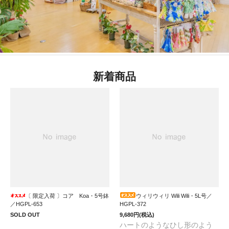
Pau!!! MAHALO!!! 5/9(Sat),10(Sun)
茅ケ崎アロハマーケット2026
@茅ケ崎公園野球場
Pau!!! MAHALO!!! 5/16(Sat),17(Sun)
第37回 カ フラ ホア 横浜
@横浜大さん橋
Pau!!! MAHALO!!! 5/22(Fri)～24(Sun)
JST Nagoya HAWAII Festival 2026
@名古屋オアシス21
新着商品
6/11(thr)～14(Sun)
Pau!!! MAHALO!!!
舞浜フラフェステイバル2026
@舞浜
イクスピアリ
Pau!!! MAHALO!!! 7/8(Wed)～13(Mon)
ハワイフェア 2026(後半) @阪急うめだ本店9階 催事場
Pau!!! MAHALO!!! 7/22(Wed)～27(Mon)
Fresh Fun Hawaii OSAKA @高島屋大阪店
Pau!!! MAHALO!!! 7/29(Wed)～8/4(Tue)
〔 限定入荷 〕コア Koa・5号鉢
ウィリウィリ Wili Wili・5L号／
／HGPL-653
HGPL-372
Fresh Fun Hawaii KYOTO @高島屋京都店
SOLD OUT
9,680円(税込)
ハートのようなひし形のよう