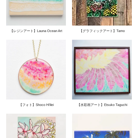
ナウパカ
パッションフルーツ
オヒアレフア
オハイアリイ
ストレチア
ウル・パンの木
アウアエとシダの仲間
マイレ
ラウハラ・タコの木
【レジンアート】Launa Ocean Art
【グラフィックアート】Tamo
コア
パパイア
バナナ
コーヒーの木
ククイ
ハウ
クラウンフラワー
グアバ・マンゴー
パイナップル
リリー
スパティフィラム
エンゼルトランペット
グズマニア
ジンジャー
カヴァ
タロ
アルラ
レターツリー
フィカスウンベラータ
シェフレラノバ
エアープランツ
【フォト】Shoco Hi'ilei
【水彩画アート】Etsuko Taguchi
ジャカランダ
ウィリウィリ
その他のハワイの植物
植物関連グッズ
ハワイの植物の種子
セール