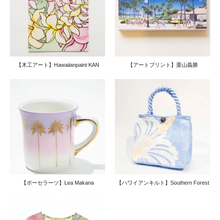
【ラニベア（オリジナルベア）】
ぬいぐるみ・コスチューム・アクセサリー類
【アロマ＆コスメ】
【木工アート】Hawaiianpaint KAN
【アートプリント】栗山義勝
アロマオイル
ラニカイ バス＆ボディ
アイランドソープ
クラ・ハーブス
ナプア
ブロッサム
関連グッズ
【ハワイアン雑貨】
インテリア
時計・照明・家具
インテリアグリーン
【ポーセラーツ】Lea Makana
【ハワイアンキルト】Southern Forest
キッチン
バス・トイレ＆タオル
バッグ＆ポーチ
傘
シェル・貝
サーフボードスタンド