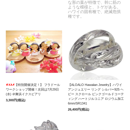
な形の葉が特徴で、幹に筋の
ような模様と、トゲがある。
以下未定(出店予定／確定次第更新します！)
ハワイの固有種で、絶滅危惧
種です。
イベント主催者様へ
info@lanicafe.com
にぜひ、詳細をお送りください。
【特別開催決定！】 フラドール
【ALOALO Hawaiian Jewelry】ハワイ
ワークショップ開催！次回は7月29日
アンジュエリー リング シルバー925 ヘ
(水) ＠舞浜イクスピアリ
ビー スクロール ピンクゴールドコーテ
ィング ハートジルコニア ロジウム加工
3,300円(税込)
6mm/SR1341
26,400円(税込)