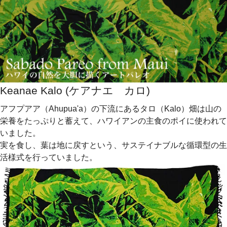
Keanae Kalo (ケアナエ カロ)
アフプアア（Ahupua'a）の下流にあるタロ（Kalo）畑は山の
栄養をたっぷりと蓄えて、ハワイアンの主食のポイに使われて
いました。
実を食し、葉は地に戻すという、サステイナブルな循環型の生
活様式を行っていました。