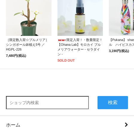
［限定数入荷☆プルメリア］
限定入荷！・数量限定！
【Pukana】 sh
シンガポール鉢植え5号 ／
【Ohana Lab】モロカイ プル
ル ハイビスカ
HGPL-226
メリアウォーター - セラダイ
3,190円(税込)
ン -
7,480円(税込)
SOLD OUT
検索
ホーム