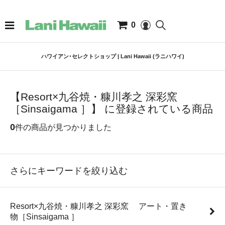
0
ハワイアン･セレクトショップ | Lani Hawaii (ラニハワイ)
【Resort×九谷焼・糠川孝之 深彩窯
［Sinsaigama ］】 に登録されている商品
0
件の商品が見つかりました
さらにキーワードを絞り込む
Resort×九谷焼・糠川孝之 深彩窯 アート・置き
物［Sinsaigama ］