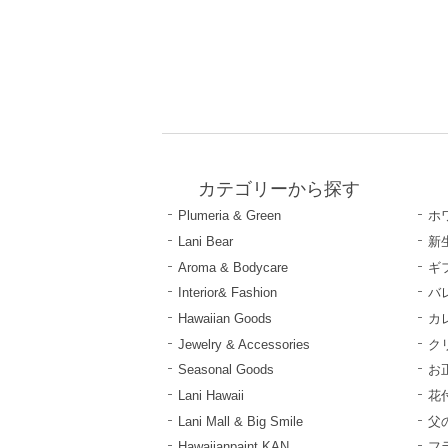
カテゴリーから探す
Plumeria & Green
ホ
Lani Bear
新
Aroma & Bodycare
ギ
Interior& Fashion
バ
Hawaiian Goods
カ
Jewelry & Accessories
ク
Seasonal Goods
お
Lani Hawaii
花
Lani Mall & Big Smile
父
Hawaiianpaint KAN
フ