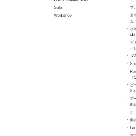
Sale
プ
Workshop
夏
ム
水彩
ch
大
ォレ
TA
Sho
R
［S
ビ
Se
ア
rtl
ロー
栗山
La
ア