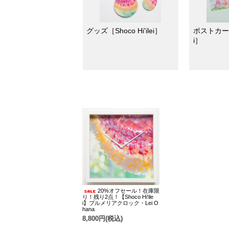
グッズ［Shoco Hi'ilei］
ポストカード［
i］
20%オフセール！在庫限
り！残り2点！【Shoco Hi'ile
i】プルメリアクロック・Lei O
hana
8,800円(税込)