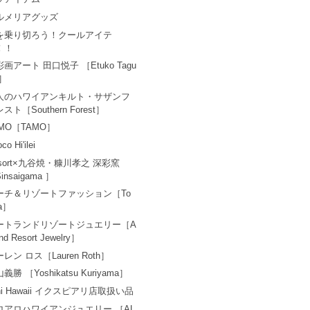
ルメリアグッズ
を乗り切ろう！クールアイテ
！！
画アート 田口悦子 ［Etuko Tagu
i］
人のハワイアンキルト・サザンフ
スト［Southern Forest］
MO［TAMO］
co Hi'ilei
esort×九谷焼・糠川孝之 深彩窯
insaigama ］
ーチ＆リゾートファッション［To
a］
ートランドリゾートジュエリー［A
and Resort Jewelry］
レン ロス［Lauren Roth］
義勝 ［Yoshikatsu Kuriyama］
ni Hawaii イクスピアリ店取扱い品
ロアロハワイアンジュエリー ［AL