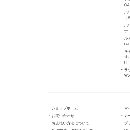
OA
ハ
［W
ハ
ナ［
ル
ea
キ
オル
l］
ラ
Wo
ショップホーム
マ
お問い合わせ
カ
お支払い方法について
プ