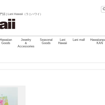
 Lani Hawaii（ラニハワイ）
Hawaiian
Jewelry
Seasonal
Lani
Lani mall
Hawaiianpa
Goods
&
Goods
Hawaii
KAN
Accessories