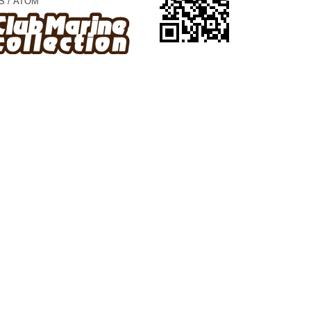
S
/
ATOM