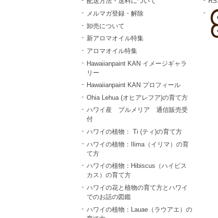
配送方法・送料について
RS
メルマガ登録・解除
卸売について
新アロマオイル特集
アロマオイル特集
Hawaiianpaint KAN イメージギャラ
リー
Hawaiianpaint KAN プロフィール
Ohia Lehua (オヒアレフア)の育て方
ハワイ産 プルメリア 通信販売受
付
ハワイの植物： Ti (ティ)の育て方
ハワイの植物：Ilima（イリマ）の育
て方
ハワイの植物：Hibiscus（ハイビス
カス）の育て方
ハワイの花と植物の育て方とハワイ
でのお話の図鑑
ハワイの植物：Lauae（ラウアエ）の