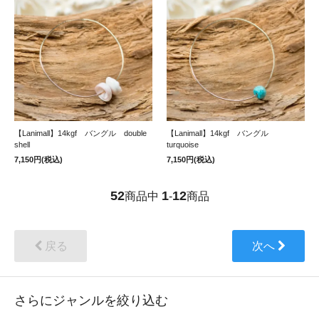
【Lanimall】14kgf バングル double
【Lanimall】14kgf バングル
shell
turquoise
7,150円(税込)
7,150円(税込)
52
1
12
商品中
-
商品
戻る
次へ
さらにジャンルを絞り込む