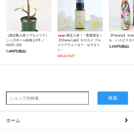
［限定数入荷☆プルメリア］
限定入荷！・数量限定！
【Pukana】 sh
シンガポール鉢植え5号 ／
【Ohana Lab】モロカイ プル
ル ハイビスカ
HGPL-226
メリアウォーター - セラダイ
3,190円(税込)
ン -
7,480円(税込)
SOLD OUT
検索
ホーム