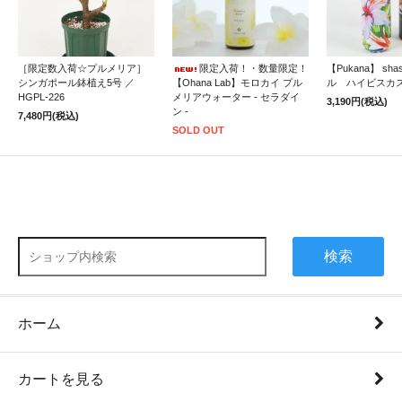
［限定数入荷☆プルメリア］
限定入荷！・数量限定！
【Pukana】 sh
シンガポール鉢植え5号 ／
【Ohana Lab】モロカイ プル
ル ハイビスカ
HGPL-226
メリアウォーター - セラダイ
3,190円(税込)
ン -
7,480円(税込)
SOLD OUT
検索
ホーム
カートを見る