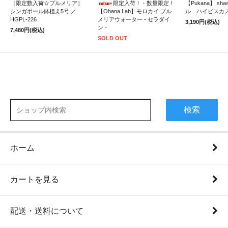
［限定数入荷☆プルメリア］
限定入荷！・数量限定！
【Pukana】 sh
シンガポール鉢植え5号 ／
【Ohana Lab】モロカイ プル
ル ハイビスカ
HGPL-226
メリアウォーター - セラダイ
3,190円(税込)
ン -
7,480円(税込)
SOLD OUT
検索
ホーム
カートを見る
配送・送料について