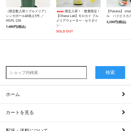
［限定数入荷☆プルメリア］
限定入荷！・数量限定！
【Pukana】 sh
シンガポール鉢植え5号 ／
【Ohana Lab】モロカイ プル
ル ハイビスカ
HGPL-226
メリアウォーター - セラダイ
3,190円(税込)
ン -
7,480円(税込)
SOLD OUT
検索
ホーム
カートを見る
配送・送料について