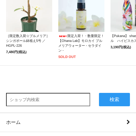
［限定数入荷☆プルメリア］
限定入荷！・数量限定！
【Pukana】 sh
シンガポール鉢植え5号 ／
【Ohana Lab】モロカイ プル
ル ハイビスカ
HGPL-226
メリアウォーター - セラダイ
3,190円(税込)
ン -
7,480円(税込)
SOLD OUT
検索
ホーム