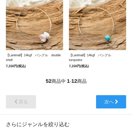
【Lanimall】14kgf バングル double
【Lanimall】14kgf バングル
shell
turquoise
7,150円(税込)
7,150円(税込)
52
1
12
商品中
-
商品
戻る
次へ
さらにジャンルを絞り込む