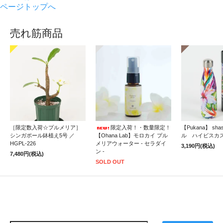
ページトップへ
売れ筋商品
［限定数入荷☆プルメリア］
限定入荷！・数量限定！
【Pukana】 sh
シンガポール鉢植え5号 ／
【Ohana Lab】モロカイ プル
ル ハイビスカ
HGPL-226
メリアウォーター - セラダイ
3,190円(税込)
ン -
7,480円(税込)
SOLD OUT