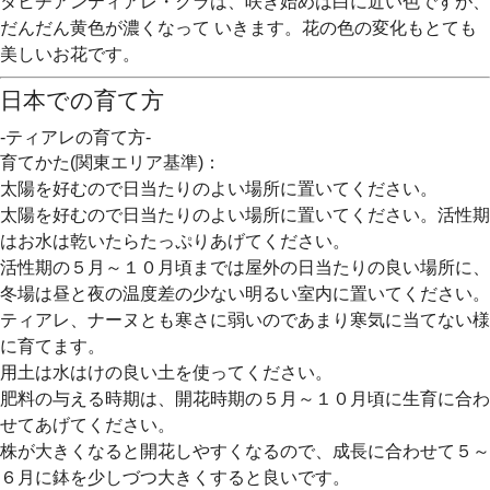
タヒチアンティアレ・クラは、咲き始めは白に近い色ですが、
だんだん黄色が濃くなって いきます。花の色の変化もとても
美しいお花です。
日本での育て方
-ティアレの育て方-
育てかた(関東エリア基準)：
太陽を好むので日当たりのよい場所に置いてください。
太陽を好むので日当たりのよい場所に置いてください。活性期
はお水は乾いたらたっぷりあげてください。
活性期の５月～１０月頃までは屋外の日当たりの良い場所に、
冬場は昼と夜の温度差の少ない明るい室内に置いてください。
ティアレ、ナーヌとも寒さに弱いのであまり寒気に当てない様
に育てます。
用土は水はけの良い土を使ってください。
肥料の与える時期は、開花時期の５月～１０月頃に生育に合わ
せてあげてください。
株が大きくなると開花しやすくなるので、成長に合わせて５～
６月に鉢を少しづつ大きくすると良いです。