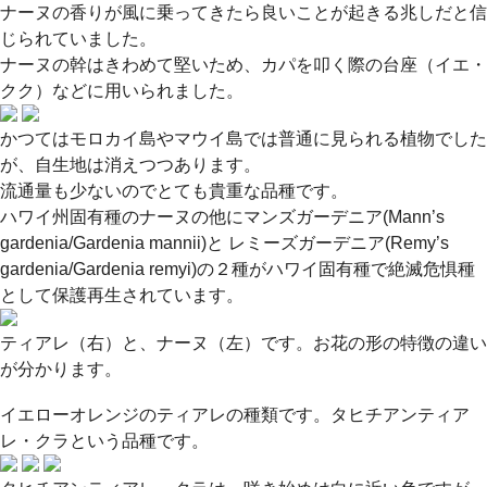
ナーヌの香りが風に乗ってきたら良いことが起きる兆しだと信
じられていました。
ナーヌの幹はきわめて堅いため、カパを叩く際の台座（イエ・
クク）などに用いられました。
かつてはモロカイ島やマウイ島では普通に見られる植物でした
が、自生地は消えつつあります。
流通量も少ないのでとても貴重な品種です。
ハワイ州固有種のナーヌの他にマンズガーデニア(Mann’s
gardenia/Gardenia mannii)と レミーズガーデニア(Remy’s
gardenia/Gardenia remyi)の２種がハワイ固有種で絶滅危惧種
として保護再生されています。
ティアレ（右）と、ナーヌ（左）です。お花の形の特徴の違い
が分かります。
イエローオレンジのティアレの種類です。タヒチアンティア
レ・クラという品種です。