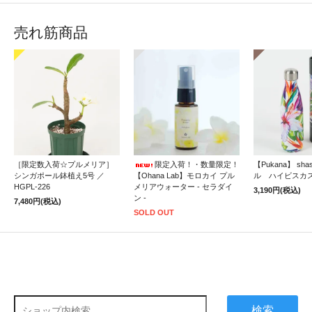
売れ筋商品
［限定数入荷☆プルメリア］
限定入荷！・数量限定！
【Pukana】 sh
シンガポール鉢植え5号 ／
【Ohana Lab】モロカイ プル
ル ハイビスカ
HGPL-226
メリアウォーター - セラダイ
3,190円(税込)
ン -
7,480円(税込)
SOLD OUT
検索