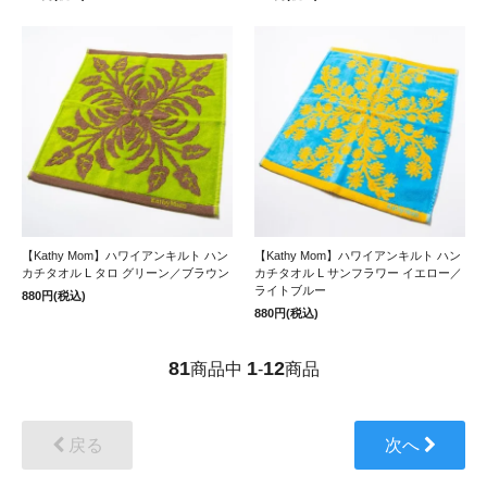
【Kathy Mom】ハワイアンキルト ハン
【Kathy Mom】ハワイアンキルト ハン
カチタオル L タロ グリーン／ブラウン
カチタオル L サンフラワー イエロー／
ライトブルー
880円(税込)
880円(税込)
81
1
12
商品中
-
商品
戻る
次へ