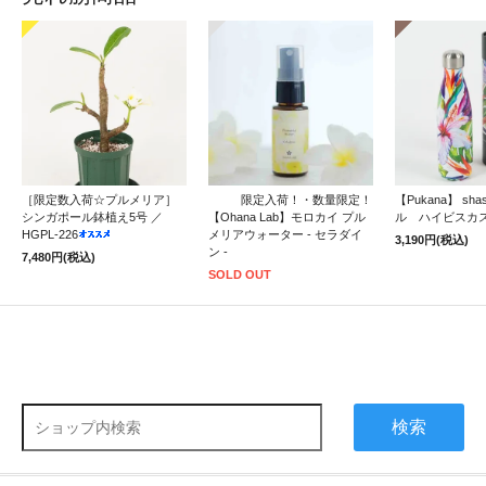
［限定数入荷☆プルメリア］
限定入荷！・数量限定！
【Pukana】 sh
シンガポール鉢植え5号 ／
【Ohana Lab】モロカイ プル
ル ハイビスカ
HGPL-226
メリアウォーター - セラダイ
3,190円(税込)
ン -
7,480円(税込)
SOLD OUT
検索