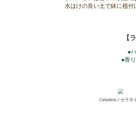
水はけの良い土で鉢に植付
【
●
●香
Celadine／セラダ