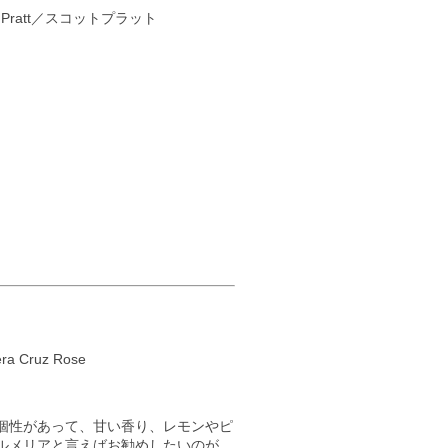
tt Pratt／スコットプラット
ruz Rose
個性があって、甘い香り、レモンやピ
ルメリアと言えばお勧めしたいのが、