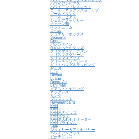
ハワイアンネックレス &トップ
ハワイアンピアス
ハワイアンブレスレット
ゴールドネックレス＆トップ
ゴールドリング
ゴールドピアス
シェルアクセサリー
チェーン類
ペンデュラム
ロベル
ジュエリーボックス
Seasonal
Goods
バレンタイン
冬のあったかグッズ
クリスマスオーナメント
クリスマスグリーン
クリスマスグッズ
グリーティングカード
ギフトバッグ＆ラッピング
お正月
Lani
Hawaii
Luana
Ocean Art
Lani mall
ピアス・イヤリング
ネックレス
リング
ブレスレット
Hawaiianpaint
KAN
KANアート
KAN木のグッズ
KANグッズ
KAN名入れセミオーダー
KANブライダル
Sale
ジュエリー＆アクセサリー
ハワイアングッズ
ビーチグッズ