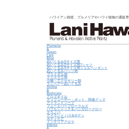
ハワイアン雑貨、プルメリアやハワイ植物の通販専門店 |
Plumeria
&
Green
Lani
Bear
ぬいぐるみSサイズ用
ぬいぐるみSサイズ用Tシャツ
ぬいぐるみSサイズ用シェルペンダント
ぬいぐるみバッジ用
ブライダル用
クリスマス用
小物・アクセサリー類
ラニベアーぬいぐるみ
Aroma
&
Bodycare
アロマオイル
ディフューザー・ポット、関連グッズ
アイランドソープ
フォーエバーフローラルズ
バブルシャック＆バンガローグロー
テラノバ
アイランド バス&ボディ
ボディケア
インテリアアロマ
Interior
&