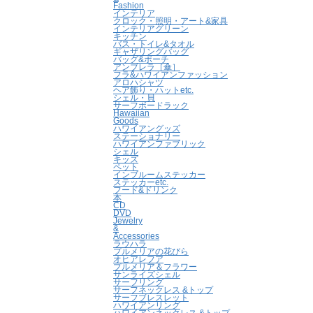
Fashion
インテリア
クロック・照明・アート&家具
インテリアグリーン
キッチン
バス・トイレ&タオル
ギャザリングバッグ
バッグ&ポーチ
アンブレラ［傘］
フラ&ハワイアンファッション
アロハシャツ
ヘア飾り・ハットetc.
シェル・貝
サーフボードラック
Hawaiian
Goods
ハワイアングッズ
ステーショナリー
ハワイアンファブリック
シェル
キッズ
ペット
インブルームステッカー
ステッカーetc.
フード&ドリンク
本
CD
DVD
Jewelry
&
Accessories
ラウハラ
プルメリアの花びら
オヒアレフア
プルメリア＆フラワー
サンライズシェル
サーフリング
サーフネックレス &トップ
サーフブレスレット
ハワイアンリング