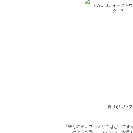
EWC#3／イースト
ター3
香りが良いプル
「香りの良いプルメリアはどれです
ーチのような香り、スパイシーな香