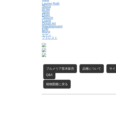
Artist
Lauren Roth
Shoco
Hi’ilei
Tamo
Etuko
Taguchi
Luana
Ocean Art
Hawaiianpaint
KAN
Bland
サザン
フォレスト
プルメリア苗木販売
品種について
サイ
Q&A
植物図鑑に戻る