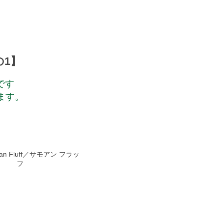
1】
です
ます。
an Fluff／サモアン フラッ
フ