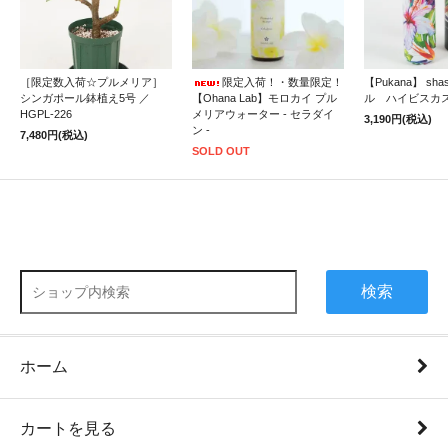
［限定数入荷☆プルメリア］
限定入荷！・数量限定！
【Pukana】 sh
シンガポール鉢植え5号 ／
【Ohana Lab】モロカイ プル
ル ハイビスカ
HGPL-226
メリアウォーター - セラダイ
3,190円(税込)
ン -
7,480円(税込)
SOLD OUT
検索
ホーム
カートを見る