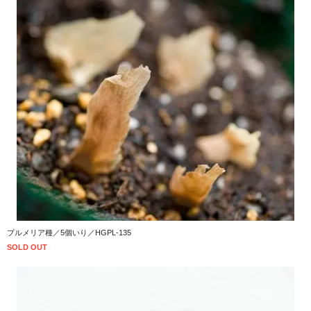
プルメリア種／5個いり／HGPL-135
SOLD OUT