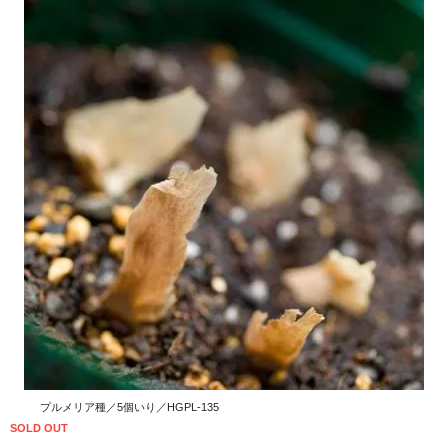
プルメリア種／5個いり／HGPL-135
SOLD OUT