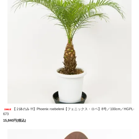
【２鉢のみ !!!】Phoenix roebelenii【フェニックス・ロベ】8号／100cm／HGPL-
673
15,840円(税込)