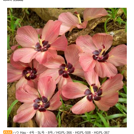
ハウ Hau・4号・5L号・8号／HGPL-366・HGPL-508・HGPL-367