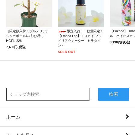
［限定数入荷☆プルメリア］
限定入荷！・数量限定！
【Pukana】 sh
シンガポール鉢植え5号 ／
【Ohana Lab】モロカイ プル
ル ハイビスカ
HGPL-226
メリアウォーター - セラダイ
3,190円(税込)
ン -
7,480円(税込)
SOLD OUT
検索
ホーム