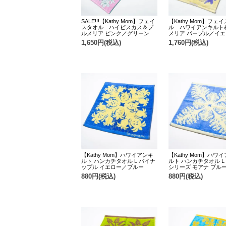
SALE!!!【Kathy Mom】フェイ
【Kathy Mom】フェ
スタオル ハイビスカス＆プ
ル ハワイアンキルト
ルメリア ピンク／グリーン
メリア パープル／イ
1,650円(税込)
1,760円(税込)
【Kathy Mom】ハワイアンキ
【Kathy Mom】ハワ
ルト ハンカチタオル L パイナ
ルト ハンカチタオル L
ップル イエロー／ブルー
シリーズ モアナ ブル
880円(税込)
880円(税込)