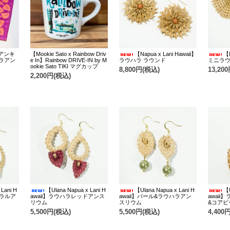
イアンキ
【Mookie Sato x Rainbow Driv
【Napua x Lani Hawaii】
【N
Lラアン
e In】Rainbow DRIVE-IN by M
ラウハラ ラウンド
ミニラ
ookie Sato TIKI マグカップ
8,800円(税込)
13,20
2,200円(税込)
Lani H
【Ulana Napua x Lani H
【Ulana Napua x Lani H
【U
ュラルア
awaii】ラウハラレッドアンス
awaii】パール&ラウハラアン
awai
リウム
スリウム
&コアビ
5,500円(税込)
5,500円(税込)
4,400