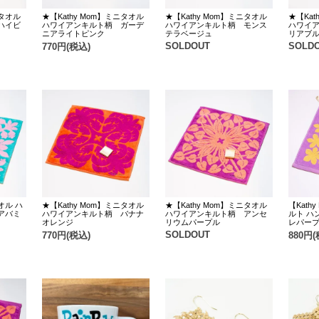
ニタオル
★【Kathy Mom】ミニタオル
★【Kathy Mom】ミニタオル
★【Kat
ハイビ
ハワイアンキルト柄 ガーデ
ハワイアンキルト柄 モンス
ハワイ
ニアライトピンク
テラベージュ
リアブ
SOLDOUT
SOLD
770円(税込)
オル ハ
★【Kathy Mom】ミニタオル
★【Kathy Mom】ミニタオル
【Kath
アバミ
ハワイアンキルト柄 バナナ
ハワイアンキルト柄 アンセ
ルト ハ
オレンジ
リウムパープル
レパー
SOLDOUT
770円(税込)
880円(