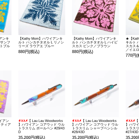
イアンキ
【Kathy Mom】ハワイアンキ
【Kathy Mom】ハワイアンキ
★【Kat
 サンフ
ルト ハンカチタオル L リノシ
ルト ハンカチタオル L ハイビ
キルト 
イトブル
リーズ ラウアエ ブルー
スカス ピンク／ブラウン
スカス
／イエ
880円(税込)
880円(税込)
770円(
ワイアン
【 Lau Lau Woodworks
【 Lau Lau Woodworks
【 
 ティア
】ハワイアン コアウッド ウル
】ハワイアン コアウッド ウル
】ハワイ
トラスリム ボールペン #29/43
トラスリム シャープペンシル
トラスリ
D
#28/43D
#27/43D
35,200円(税込)
35,200円(税込)
35,20