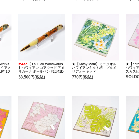
works
【 Lau Lau Woodworks
★【Kathy Mom】ミニタオル
★【Kat
ド アメ
】ハワイアン コアウッド アメ
ハワイアンキルト柄 プルメ
ハワイ
/41D
リカーナ ボールペン #18/41D
リアオーキッド
スカス
SOLD
38,500円(税込)
770円(税込)