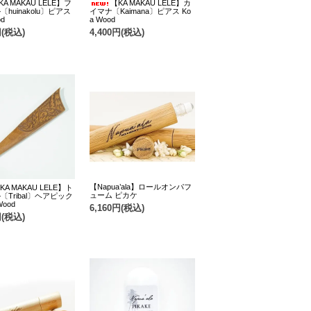
KA MAKAU LELE】フ
【KA MAKAU LELE】カ
huinakolu〕ピアス
イマナ〔Kaimana〕ピアス Ko
od
a Wood
円(税込)
4,400円(税込)
【Napua’ala】ロールオンパフ
KA MAKAU LELE】ト
ューム ピカケ
〔Tribal〕ヘアピック
Wood
6,160円(税込)
円(税込)