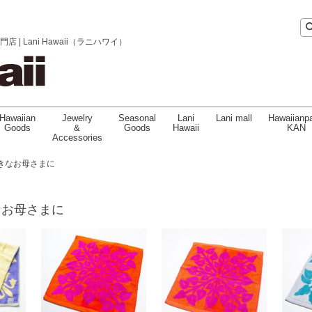
 Lani Hawaii（ラニハワイ）
Hawaiian
Jewelry
Seasonal
Lani
Lani mall
Hawaiianpa
Goods
&
Goods
Hawaii
KAN
Accessories
きなお母さまに
なお母さまに