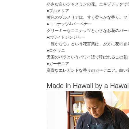
小さな白いジャスミンの花。エキゾチックで
●プルメリア
黄色のプルメリアは、甘く柔らかな香り。フ
●ココナッツ&バーベナー
クリーミーなココナッツと小さなお花のバー
●ホワイトジンジャー
「豊かな心」という花言葉は、夕方に花の香
●ロケラニ
天国のバラというハワイ語で呼ばれるこの花
●ガーデニア
高貴なエレガントな香りのガーデニア。白い
Made in Hawaii by a Hawai