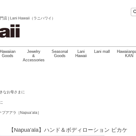
 Lani Hawaii（ラニハワイ）
Hawaiian
Jewelry
Seasonal
Lani
Lani mall
Hawaiianpa
Goods
&
Goods
Hawaii
KAN
Accessories
きなお母さまに
に
ナプアアラ［Napua’ala］
【Napua’ala】ハンド＆ボディローション ピカケ