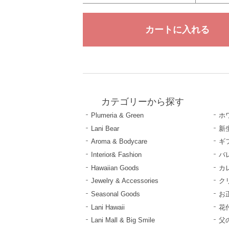
カテゴリーから探す
Plumeria & Green
ホ
Lani Bear
新
Aroma & Bodycare
ギ
Interior& Fashion
バ
Hawaiian Goods
カ
Jewelry & Accessories
ク
Seasonal Goods
お
Lani Hawaii
花
Lani Mall & Big Smile
父