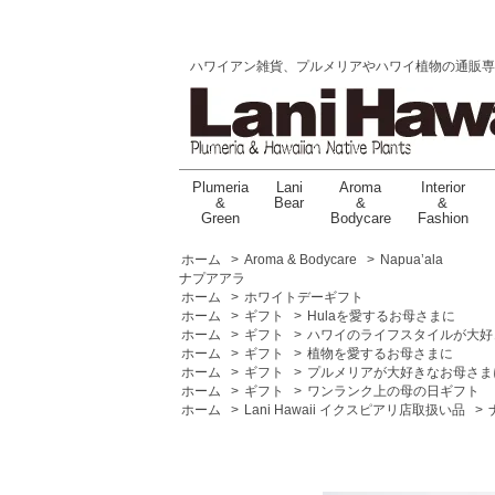
ハワイアン雑貨、プルメリアやハワイ植物の通販専門店 |
Plumeria
Lani
Aroma
Interior
&
Bear
&
&
Green
Bodycare
Fashion
ホーム
>
Aroma & Bodycare
>
Napua’ala
ナプアアラ
ホーム
>
ホワイトデーギフト
ホーム
>
ギフト
>
Hulaを愛するお母さまに
ホーム
>
ギフト
>
ハワイのライフスタイルが大好
ホーム
>
ギフト
>
植物を愛するお母さまに
ホーム
>
ギフト
>
プルメリアが大好きなお母さま
ホーム
>
ギフト
>
ワンランク上の母の日ギフト
ホーム
>
Lani Hawaii イクスピアリ店取扱い品
>