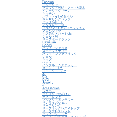
Fashion
インテリア
クロック・照明・アート&家具
インテリアグリーン
キッチン
バス・トイレ&タオル
ギャザリングバッグ
バッグ&ポーチ
アンブレラ［傘］
フラ&ハワイアンファッション
アロハシャツ
ヘア飾り・ハットetc.
シェル・貝
サーフボードラック
Hawaiian
Goods
ハワイアングッズ
ステーショナリー
ハワイアンファブリック
シェル
キッズ
ペット
インブルームステッカー
ステッカーetc.
フード&ドリンク
本
CD
DVD
Jewelry
&
Accessories
ラウハラ
プルメリアの花びら
オヒアレフア
プルメリア＆フラワー
サンライズシェル
サーフリング
サーフネックレス &トップ
サーフブレスレット
ハワイアンリング