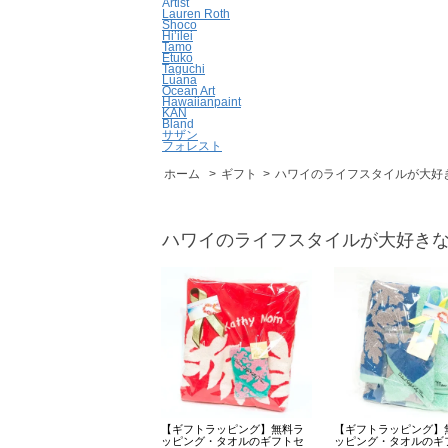
Artist
Lauren Roth
Shoco
Hi’ilei
Tamo
Etuko
Taguchi
Luana
Ocean Art
Hawaiianpaint
KAN
Bland
サザン
フォレスト
ホーム
>
ギフト
>
ハワイのライフスタイルが大好
ハワイのライフスタイルが大好き
【ギフトラッピング】無料ラ
【ギフトラッピング】
ッピング・タオルのギフトセ
ッピング・タオルのギ