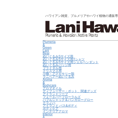
ハワイアン雑貨、プルメリアやハワイ植物の通販専門店 |
Plumeria
&
Green
Lani
Bear
ぬいぐるみSサイズ用
ぬいぐるみSサイズ用Tシャツ
ぬいぐるみSサイズ用シェルペンダント
ぬいぐるみバッジ用
ブライダル用
クリスマス用
小物・アクセサリー類
ラニベアーぬいぐるみ
Aroma
&
Bodycare
アロマオイル
ディフューザー・ポット、関連グッズ
アイランドソープ
フォーエバーフローラルズ
バブルシャック＆バンガローグロー
テラノバ
アイランド バス&ボディ
ボディケア
インテリアアロマ
Interior
&