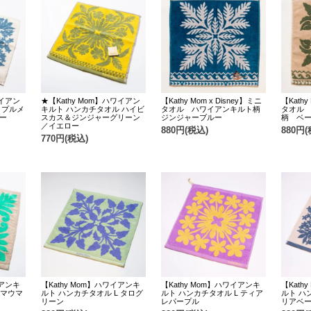
ワイアン
★【Kathy Mom】ハワイアン
【Kathy Mom x Disney】ミニ
【Kathy
 プルメ
キルト ハンカチタオル ハイビ
タオル ハワイアンキルト柄
タオル
ー
スカス＆ジンジャーグリーン
ジンジャーブルー
柄 ベ
／イエロー
880円(税込)
880円(
770円(税込)
イアンキ
【Kathy Mom】ハワイアンキ
【Kathy Mom】ハワイアンキ
【Kath
 マウマ
ルト ハンカチタオル L タログ
ルト ハンカチタオル L ティア
ルト ハ
リーン
レパープル
リアベ