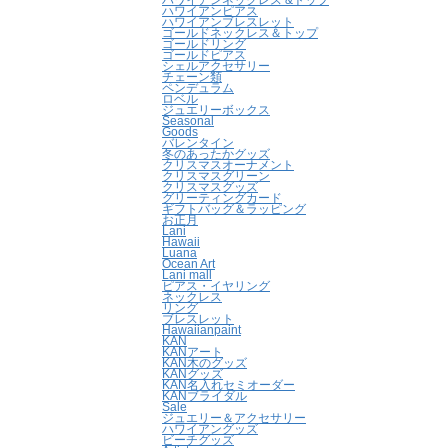
ハワイアンネックレス &トップ
ハワイアンピアス
ハワイアンブレスレット
ゴールドネックレス＆トップ
ゴールドリング
ゴールドピアス
シェルアクセサリー
チェーン類
ペンデュラム
ロベル
ジュエリーボックス
Seasonal
Goods
バレンタイン
冬のあったかグッズ
クリスマスオーナメント
クリスマスグリーン
クリスマスグッズ
グリーティングカード
ギフトバッグ＆ラッピング
お正月
Lani
Hawaii
Luana
Ocean Art
Lani mall
ピアス・イヤリング
ネックレス
リング
ブレスレット
Hawaiianpaint
KAN
KANアート
KAN木のグッズ
KANグッズ
KAN名入れセミオーダー
KANブライダル
Sale
ジュエリー＆アクセサリー
ハワイアングッズ
ビーチグッズ