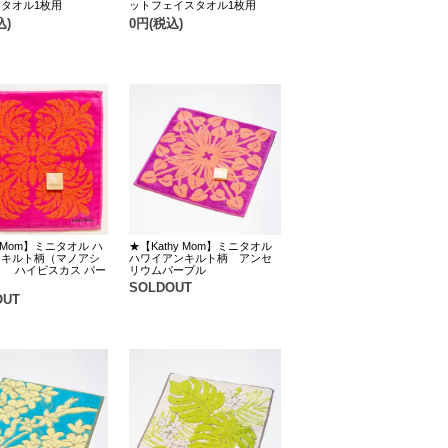
タオル1枚用
ットフェイスタオル1枚用
込)
0円(税込)
y Mom】ミニタオル ハ
★【Kathy Mom】ミニタオル
ンキルト柄（マノアシ
ハワイアンキルト柄 アンセ
） ハイビスカス パー
リウムパープル
SOLDOUT
OUT