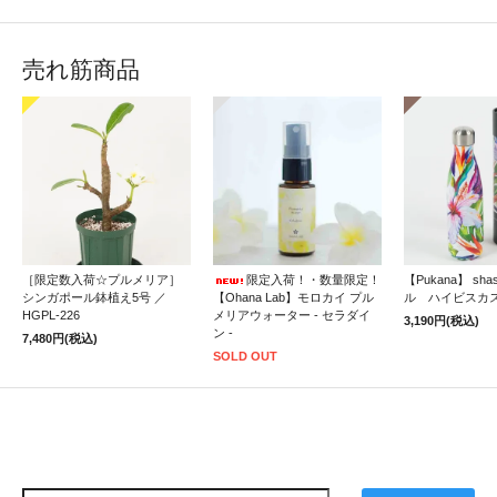
売れ筋商品
［限定数入荷☆プルメリア］
限定入荷！・数量限定！
【Pukana】 sh
シンガポール鉢植え5号 ／
【Ohana Lab】モロカイ プル
ル ハイビスカ
HGPL-226
メリアウォーター - セラダイ
3,190円(税込)
ン -
7,480円(税込)
SOLD OUT