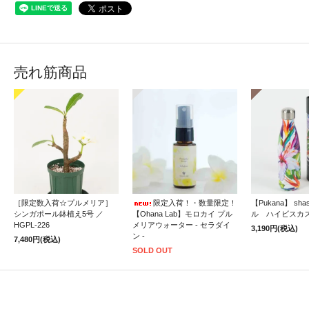
売れ筋商品
［限定数入荷☆プルメリア］
限定入荷！・数量限定！
【Pukana】 sh
シンガポール鉢植え5号 ／
【Ohana Lab】モロカイ プル
ル ハイビスカ
HGPL-226
メリアウォーター - セラダイ
3,190円(税込)
ン -
7,480円(税込)
SOLD OUT