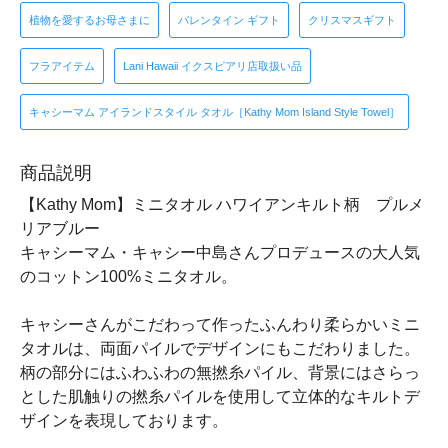
植物を愛するお母さまに
バレンタイン ギフト
クリスマスギフト
フラアイテム
Lani Hawaii イクスピアリ店取扱い品
キャシーマム アイランドスタイル タオル［Kathy Mom Island Style Towel］
商品説明
【Kathy Mom】ミニタオル ハワイアンキルト柄 プルメ
リアブルー
キャシーマム・キャシー中島さんプロデュースの大人気
のコットン100%ミニタオル。
キャシーさんがこだわって作ったふんわり柔らかいミニ
タオルは、両面パイルでデザインにもこだわりました。
柄の部分にはふわふわの無撚糸パイル、背景にはさらっ
とした肌触りの撚糸パイルを使用して立体的なキルトデ
ザインを表現しております。