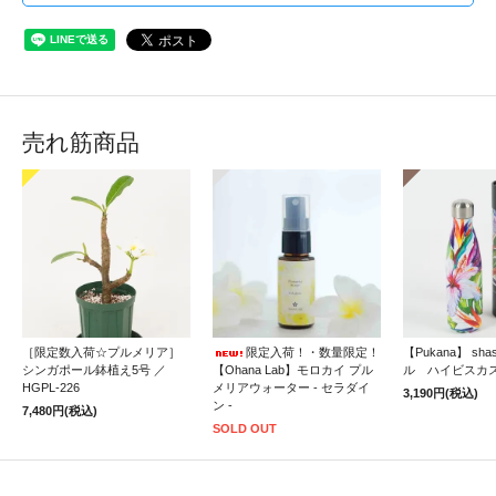
売れ筋商品
［限定数入荷☆プルメリア］
限定入荷！・数量限定！
【Pukana】 sh
シンガポール鉢植え5号 ／
【Ohana Lab】モロカイ プル
ル ハイビスカ
HGPL-226
メリアウォーター - セラダイ
3,190円(税込)
ン -
7,480円(税込)
SOLD OUT