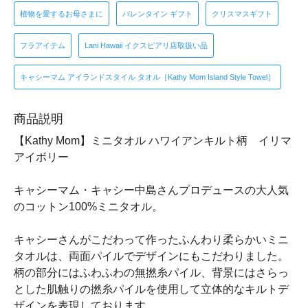
植物を愛するお母さまに
バレンタイン ギフト
クリスマスギフト
フラアイテム
Lani Hawaii イクスピアリ店取扱い品
キャシーマム アイランドスタイル タオル［Kathy Mom Island Style Towel］
商品説明
【Kathy Mom】ミニタオル ハワイアンキルト柄 イリマ
アイボリー
キャシーマム・キャシー中島さんプロデュースの大人気
のコットン100%ミニタオル。
キャシーさんがこだわって作ったふんわり柔らかいミニ
タオルは、両面パイルでデザインにもこだわりました。
柄の部分にはふわふわの無撚糸パイル、背景にはさらっ
とした肌触りの撚糸パイルを使用して立体的なキルトデ
ザインを表現しております。