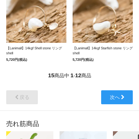
【Lanimall】14kgf Shell stone リング
【Lanimall】14kgf Starfish stone リング
shell
shell
5,720円(税込)
5,720円(税込)
15
1
12
商品中
-
商品
戻る
次へ
売れ筋商品