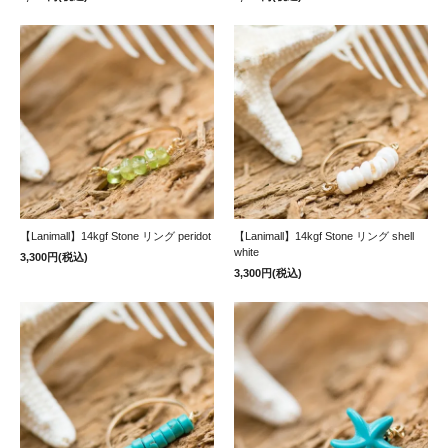
【Lanimall】14kgf Stone リング peridot
【Lanimall】14kgf Stone リング shell
white
3,300円(税込)
3,300円(税込)