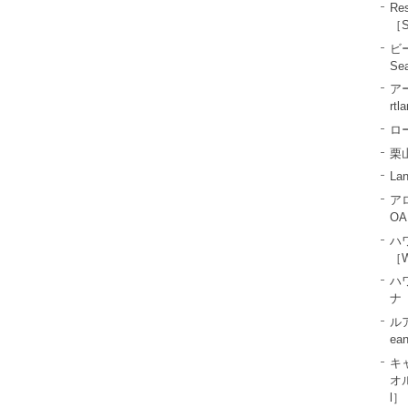
R
［S
ビ
Se
ア
rtl
ロー
栗山
La
ア
OA
ハ
［W
ハ
ナ［
ル
ea
キ
オル
l］