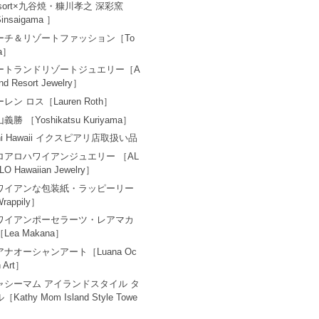
esort×九谷焼・糠川孝之 深彩窯
insaigama ］
ーチ＆リゾートファッション［To
a］
ートランドリゾートジュエリー［A
and Resort Jewelry］
レン ロス［Lauren Roth］
義勝 ［Yoshikatsu Kuriyama］
ni Hawaii イクスピアリ店取扱い品
ロアロハワイアンジュエリー ［AL
LO Hawaiian Jewelry］
ワイアンな包装紙・ラッピーリー
rappily］
ワイアンポーセラーツ・レアマカ
Lea Makana］
アナオーシャンアート［Luana Oc
n Art］
ャシーマム アイランドスタイル タ
［Kathy Mom Island Style Towe