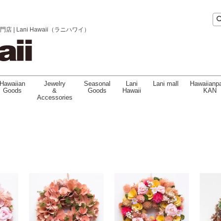
 Lani Hawaii（ラニハワイ）
Hawaiian
Jewelry
Seasonal
Lani
Lani mall
Hawaiianpa
Goods
&
Goods
Hawaii
KAN
Accessories