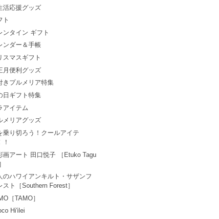
生活応援グッズ
フト
レンタイン ギフト
レンダー＆手帳
リスマスギフト
正月便利グッズ
付きプルメリア特集
の日ギフト特集
ラアイテム
ルメリアグッズ
を乗り切ろう！クールアイテ
！！
画アート 田口悦子 ［Etuko Tagu
i］
人のハワイアンキルト・サザンフ
スト［Southern Forest］
AMO［TAMO］
co Hi'ilei