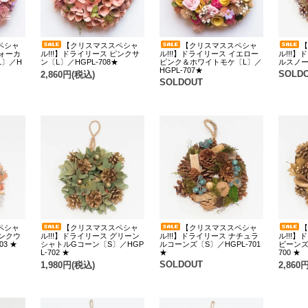
ペシャ
【クリスマススペシャ
【クリスマススペシャ
【
フォーカ
ル!!!】ドライリース ピンクサ
ル!!!】ドライリース イエロー
ル!!!
L〕／H
ン〔L〕／HGPL-708★
ピンク＆ホワイトモケ〔L〕／
ルスノー〔
HGPL-707★
SOLD
2,860円(税込)
SOLDOUT
ペシャ
【クリスマススペシャ
【クリスマススペシャ
【
ピンクウ
ル!!!】ドライリース グリーン
ル!!!】ドライリース ナチュラ
ル!!!
03 ★
シャトルGコーン〔S〕／HGP
ルコーンズ〔S〕／HGPL-701
ビーンズ
L-702 ★
★
700 ★
SOLDOUT
1,980円(税込)
2,860