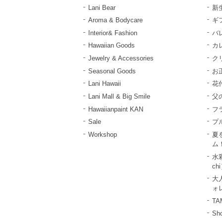
Lani Bear
新
Aroma & Bodycare
ギ
Interior& Fashion
バ
Hawaiian Goods
カ
Jewelry & Accessories
ク
Seasonal Goods
お
Lani Hawaii
花
Lani Mall & Big Smile
父
Hawaiianpaint KAN
フ
Sale
プ
Workshop
夏
ム
水彩
ch
大
ォレ
T
Sho