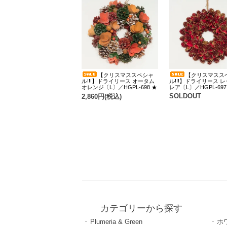
【クリスマススペシャ
【クリスマスス
ル!!!】ドライリース オータム
ル!!!】ドライリース 
オレンジ〔L〕／HGPL-698 ★
レア〔L〕／HGPL-697
SOLDOUT
2,860円(税込)
カテゴリーから探す
Plumeria & Green
ホ