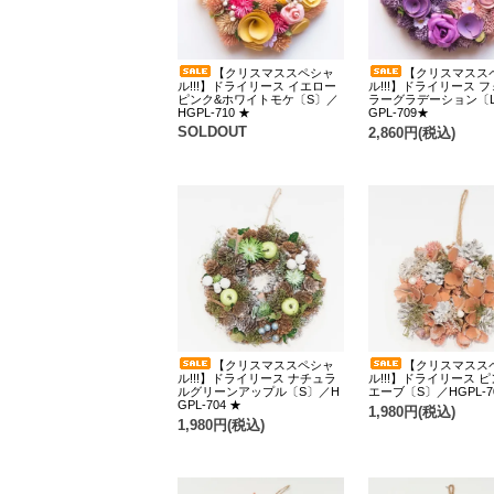
【クリスマススペシャ
【クリスマスス
ル!!!】ドライリース イエロー
ル!!!】ドライリース 
ピンク&ホワイトモケ〔S〕／
ラーグラデーション〔
HGPL-710 ★
GPL-709★
SOLDOUT
2,860円(税込)
【クリスマススペシャ
【クリスマスス
ル!!!】ドライリース ナチュラ
ル!!!】ドライリース 
ルグリーンアップル〔S〕／H
エーブ〔S〕／HGPL-7
GPL-704 ★
1,980円(税込)
1,980円(税込)