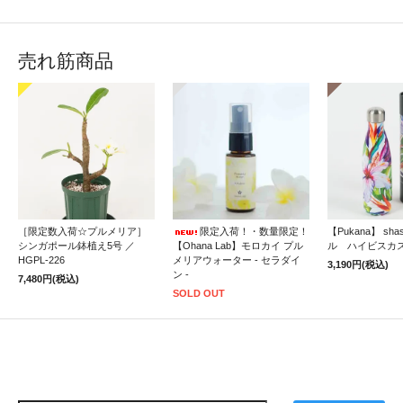
売れ筋商品
［限定数入荷☆プルメリア］
限定入荷！・数量限定！
【Pukana】 sh
シンガポール鉢植え5号 ／
【Ohana Lab】モロカイ プル
ル ハイビスカ
HGPL-226
メリアウォーター - セラダイ
3,190円(税込)
ン -
7,480円(税込)
SOLD OUT