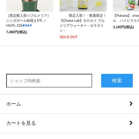
［限定数入荷☆プルメリア］
限定入荷！・数量限定！
【Pukana】 sh
シンガポール鉢植え5号 ／
【Ohana Lab】モロカイ プル
ル ハイビスカ
HGPL-226
メリアウォーター - セラダイ
3,190円(税込)
ン -
7,480円(税込)
SOLD OUT
検索
ホーム
カートを見る