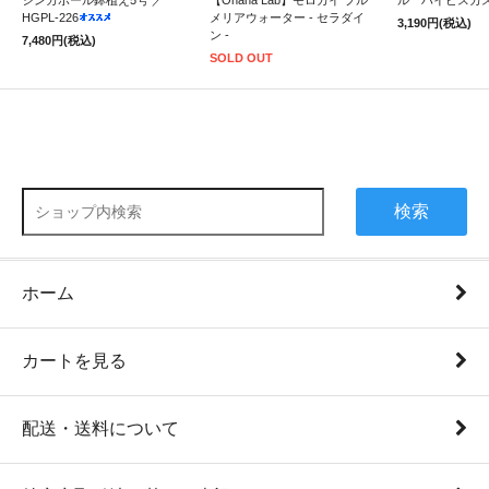
シンガポール鉢植え5号 ／
【Ohana Lab】モロカイ プル
ル ハイビスカ
HGPL-226
メリアウォーター - セラダイ
3,190円(税込)
ン -
7,480円(税込)
SOLD OUT
検索
ホーム
カートを見る
配送・送料について