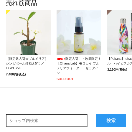
売れ筋商品
［限定数入荷☆プルメリア］
限定入荷！・数量限定！
【Pukana】 sh
シンガポール鉢植え5号 ／
【Ohana Lab】モロカイ プル
ル ハイビスカ
HGPL-226
メリアウォーター - セラダイ
3,190円(税込)
ン -
7,480円(税込)
SOLD OUT
検索