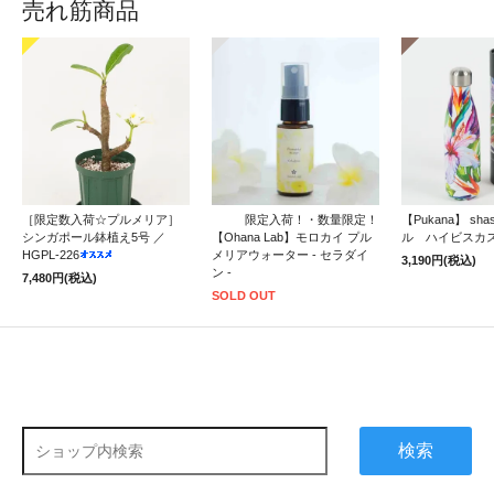
売れ筋商品
［限定数入荷☆プルメリア］
限定入荷！・数量限定！
【Pukana】 sh
シンガポール鉢植え5号 ／
【Ohana Lab】モロカイ プル
ル ハイビスカ
HGPL-226
メリアウォーター - セラダイ
3,190円(税込)
ン -
7,480円(税込)
SOLD OUT
検索