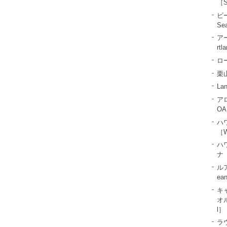
［S
ビ
Se
ア
rtl
ロー
栗山
La
ア
OA
ハ
［W
ハ
ナ［
ル
ea
キ
オル
l］
ラ