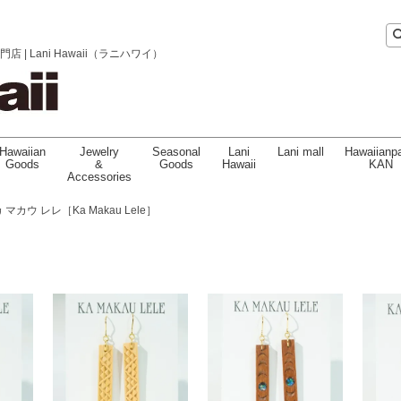
 Lani Hawaii（ラニハワイ）
Hawaiian
Jewelry
Seasonal
Lani
Lani mall
Hawaiianpa
Goods
&
Goods
Hawaii
KAN
Accessories
 マカウ レレ［Ka Makau Lele］