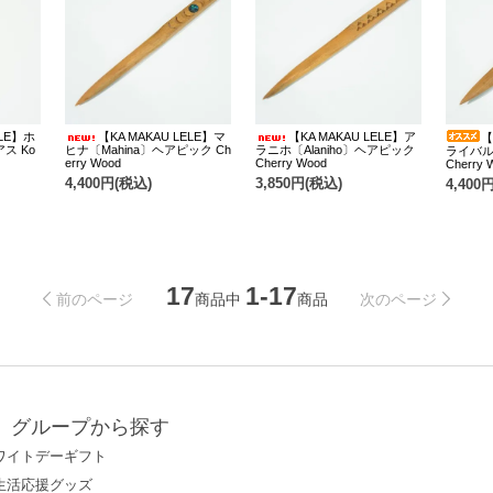
ELE】ホ
【KA MAKAU LELE】マ
【KA MAKAU LELE】ア
【
アス Ko
ヒナ〔Mahina〕ヘアピック Ch
ラニホ〔Alaniho〕ヘアピック
ライバル
erry Wood
Cherry Wood
Cherry 
4,400円(税込)
3,850円(税込)
4,400
17
1-17
商品中
商品
前のページ
次のページ
グループから探す
ワイトデーギフト
生活応援グッズ