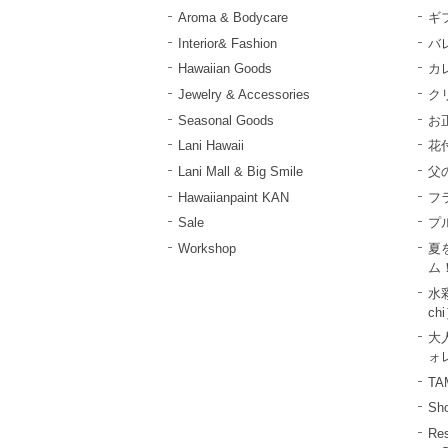
Aroma & Bodycare
ギ
Interior& Fashion
バ
Hawaiian Goods
カ
Jewelry & Accessories
ク
Seasonal Goods
お
Lani Hawaii
花
Lani Mall & Big Smile
父
Hawaiianpaint KAN
フ
Sale
プ
Workshop
夏
ム
水彩
ch
大
ォレ
T
Sho
R