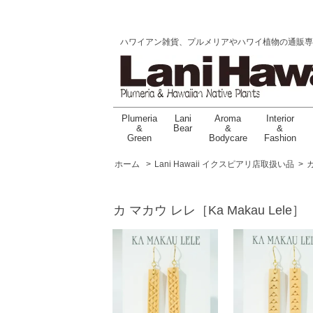
ハワイアン雑貨、プルメリアやハワイ植物の通販専門店 |
Plumeria
Lani
Aroma
Interior
&
Bear
&
&
Green
Bodycare
Fashion
ホーム
>
Lani Hawaii イクスピアリ店取扱い品
>
カ
カ マカウ レレ［Ka Makau Lele］