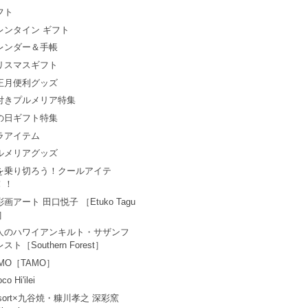
フト
レンタイン ギフト
レンダー＆手帳
リスマスギフト
正月便利グッズ
付きプルメリア特集
の日ギフト特集
ラアイテム
ルメリアグッズ
を乗り切ろう！クールアイテ
！！
画アート 田口悦子 ［Etuko Tagu
i］
人のハワイアンキルト・サザンフ
スト［Southern Forest］
AMO［TAMO］
co Hi'ilei
esort×九谷焼・糠川孝之 深彩窯