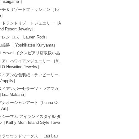
insaigama ］
ーチ＆リゾートファッション［To
a］
ートランドリゾートジュエリー［A
and Resort Jewelry］
レン ロス［Lauren Roth］
義勝 ［Yoshikatsu Kuriyama］
ni Hawaii イクスピアリ店取扱い品
ロアロハワイアンジュエリー ［AL
LO Hawaiian Jewelry］
ワイアンな包装紙・ラッピーリー
rappily］
ワイアンポーセラーツ・レアマカ
Lea Makana］
アナオーシャンアート［Luana Oc
n Art］
ャシーマム アイランドスタイル タ
［Kathy Mom Island Style Towe
ウラウウッドワークス［ Lau Lau