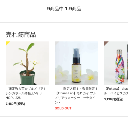
9
1
9
商品中
-
商品
売れ筋商品
［限定数入荷☆プルメリア］
限定入荷！・数量限定！
【Pukana】 sh
シンガポール鉢植え5号 ／
【Ohana Lab】モロカイ プル
ル ハイビスカ
HGPL-226
メリアウォーター - セラダイ
3,190円(税込)
ン -
7,480円(税込)
SOLD OUT