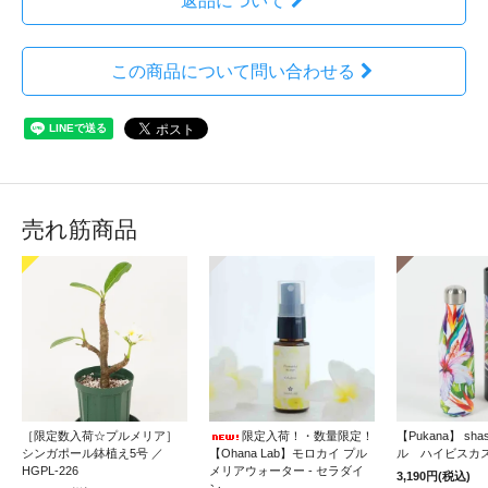
返品について
この商品について問い合わせる
売れ筋商品
［限定数入荷☆プルメリア］
限定入荷！・数量限定！
【Pukana】 sh
シンガポール鉢植え5号 ／
【Ohana Lab】モロカイ プル
ル ハイビスカ
HGPL-226
メリアウォーター - セラダイ
3,190円(税込)