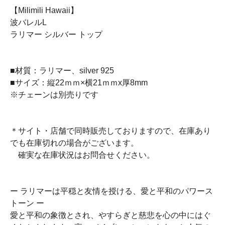
【Milimili Hawaii】
波バレルL
ラリマー シルバー トップ
■材質：ラリマー、silver 925
■サイズ：縦22ｍｍ×横21ｍｍx厚8mm
※チェーンは別売りです
＊サイト・店舗で同時販売しておりますので、在庫あり
でも在庫切れの場合がございます。
確実な在庫状況はお問合せください。
ー ラリマーは平穏と友情を授ける、愛と平和のパワース
トーン ー
愛と平和の象徴とされ、やすらぎと慈悲を心の中にはぐ