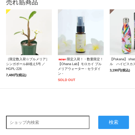
売れ筋商品
［限定数入荷☆プルメリア］
限定入荷！・数量限定！
【Pukana】 sh
シンガポール鉢植え5号 ／
【Ohana Lab】モロカイ プル
ル ハイビスカ
HGPL-226
メリアウォーター - セラダイ
3,190円(税込)
ン -
7,480円(税込)
SOLD OUT
検索