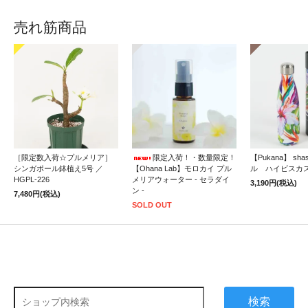
売れ筋商品
［限定数入荷☆プルメリア］
限定入荷！・数量限定！
【Pukana】 sh
シンガポール鉢植え5号 ／
【Ohana Lab】モロカイ プル
ル ハイビスカ
HGPL-226
メリアウォーター - セラダイ
3,190円(税込)
ン -
7,480円(税込)
SOLD OUT
検索