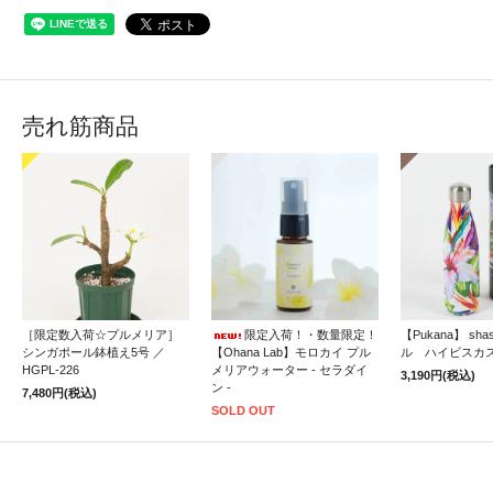
売れ筋商品
［限定数入荷☆プルメリア］
限定入荷！・数量限定！
【Pukana】 sh
シンガポール鉢植え5号 ／
【Ohana Lab】モロカイ プル
ル ハイビスカ
HGPL-226
メリアウォーター - セラダイ
3,190円(税込)
ン -
7,480円(税込)
SOLD OUT