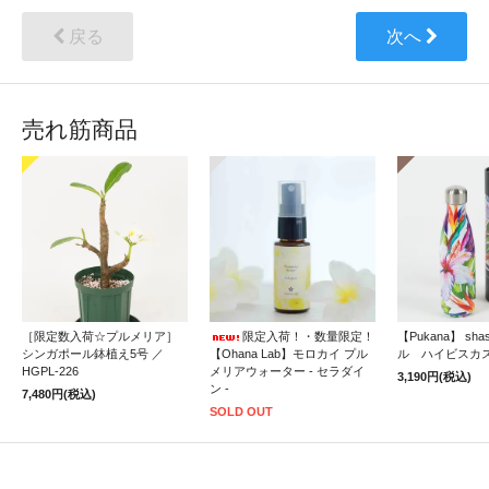
戻る
次へ
売れ筋商品
［限定数入荷☆プルメリア］
限定入荷！・数量限定！
【Pukana】 sh
シンガポール鉢植え5号 ／
【Ohana Lab】モロカイ プル
ル ハイビスカ
HGPL-226
メリアウォーター - セラダイ
3,190円(税込)
ン -
7,480円(税込)
SOLD OUT