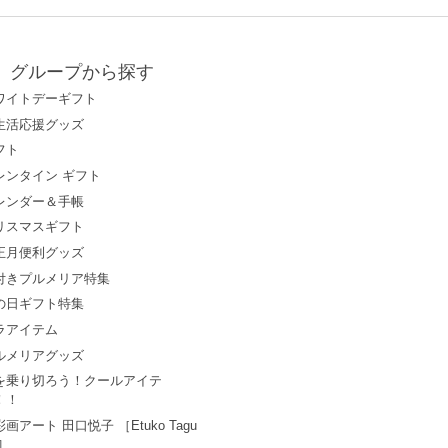
グループから探す
ワイトデーギフト
生活応援グッズ
フト
レンタイン ギフト
レンダー＆手帳
リスマスギフト
正月便利グッズ
付きプルメリア特集
の日ギフト特集
ラアイテム
ルメリアグッズ
を乗り切ろう！クールアイテ
！！
画アート 田口悦子 ［Etuko Tagu
i］