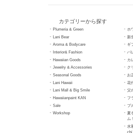
カテゴリーから探す
Plumeria & Green
ホ
Lani Bear
新
Aroma & Bodycare
ギ
Interior& Fashion
バ
Hawaiian Goods
カ
Jewelry & Accessories
ク
Seasonal Goods
お
Lani Hawaii
花
Lani Mall & Big Smile
父
Hawaiianpaint KAN
フ
Sale
プ
Workshop
夏
ム
水彩
ch