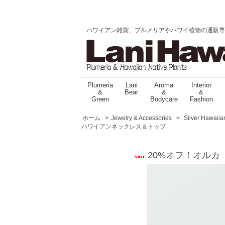
ハワイアン雑貨、プルメリアやハワイ植物の通販専門店 |
Plumeria
Lani
Aroma
Interior
&
Bear
&
&
Green
Bodycare
Fashion
ホーム
>
Jewelry & Accessories
>
Silver Hawaii
ハワイアンネックレス＆トップ
20%オフ！オルカ