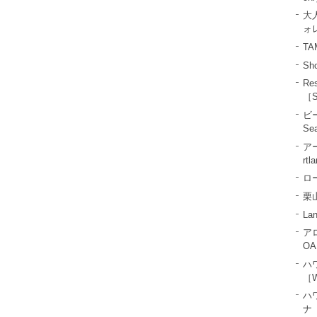
大
ォレ
T
Sho
R
［S
ビ
Se
ア
rtl
ロー
栗山
La
ア
OA
ハ
［W
ハ
ナ［