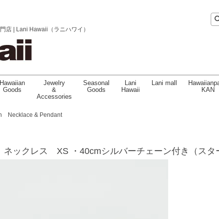
 Lani Hawaii（ラニハワイ）
Hawaiian
Jewelry
Seasonal
Lani
Lani mall
Hawaiianpa
Goods
&
Goods
Hawaii
KAN
Accessories
an Necklace & Pendant
 ネックレス XS ・40cmシルバーチェーン付き（スタ