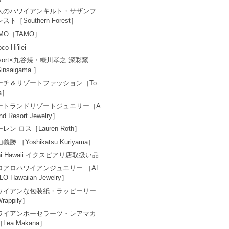
人のハワイアンキルト・サザンフ
スト［Southern Forest］
AMO［TAMO］
co Hi'ilei
esort×九谷焼・糠川孝之 深彩窯
insaigama ］
ーチ＆リゾートファッション［To
a］
ートランドリゾートジュエリー［A
and Resort Jewelry］
レン ロス［Lauren Roth］
義勝 ［Yoshikatsu Kuriyama］
ni Hawaii イクスピアリ店取扱い品
ロアロハワイアンジュエリー ［AL
LO Hawaiian Jewelry］
ワイアンな包装紙・ラッピーリー
rappily］
ワイアンポーセラーツ・レアマカ
Lea Makana］