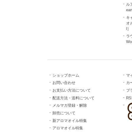
ル
ea
キ
オル
l］
ラ
Wo
ショップホーム
マ
お問い合わせ
カ
お支払い方法について
プ
配送方法・送料について
RS
メルマガ登録・解除
卸売について
新アロマオイル特集
アロマオイル特集