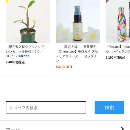
［限定数入荷☆プルメリア］
限定入荷！・数量限定！
【Pukana】 sh
シンガポール鉢植え5号 ／
【Ohana Lab】モロカイ プル
ル ハイビスカ
HGPL-226
メリアウォーター - セラダイ
3,190円(税込)
ン -
7,480円(税込)
SOLD OUT
検索
ホーム