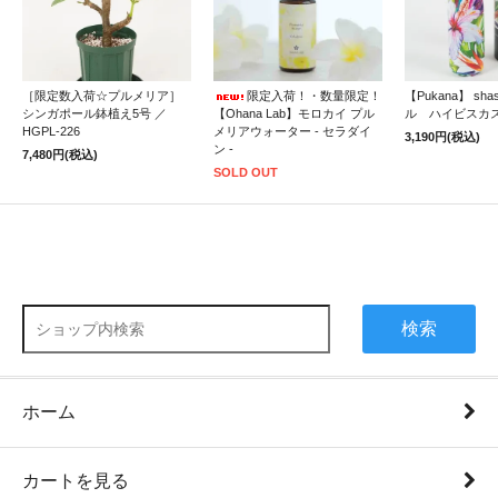
［限定数入荷☆プルメリア］
限定入荷！・数量限定！
【Pukana】 sh
シンガポール鉢植え5号 ／
【Ohana Lab】モロカイ プル
ル ハイビスカ
HGPL-226
メリアウォーター - セラダイ
3,190円(税込)
ン -
7,480円(税込)
SOLD OUT
検索
ホーム
カートを見る