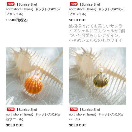
【Sunrise Shell
【Sunrise Shell
northshore,Hawaii】ネックレス#21(w
northshore,Hawaii】ネックレス#20(w
プカシェル)
プカシェル)
16,500円(税込)
SOLD OUT
波模様はとても美しいサンラ
イズシェルにプカシェルが2個
ついた可愛らしいデザイン。
小さめシェルなのもカワイイ
【Sunrise Shell
【Sunrise Shell
northshore,Hawaii】ネックレス#19(w
northshore,Hawaii】ネックレス#16(w
淡水パール)
パール)
SOLD OUT
SOLD OUT