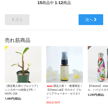
15
1
12
商品中
-
商品
戻る
次へ
売れ筋商品
［限定数入荷☆プルメリア］
限定入荷！・数量限定！
【Pukana】 sh
シンガポール鉢植え5号 ／
【Ohana Lab】モロカイ プル
ル ハイビスカ
HGPL-226
メリアウォーター - セラダイ
3,190円(税込)
ン -
7,480円(税込)
SOLD OUT