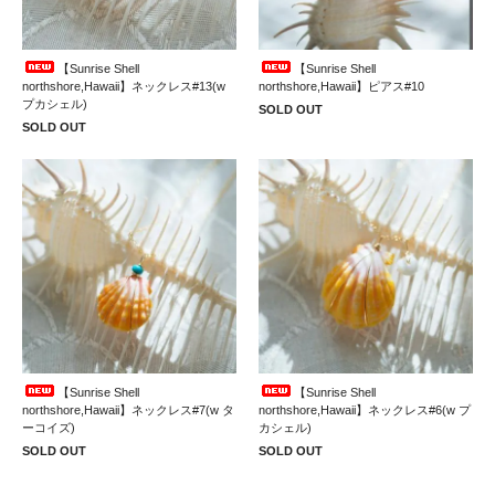
【Sunrise Shell
【Sunrise Shell
northshore,Hawaii】ネックレス#13(w
northshore,Hawaii】ピアス#10
プカシェル)
SOLD OUT
SOLD OUT
【Sunrise Shell
【Sunrise Shell
northshore,Hawaii】ネックレス#7(w タ
northshore,Hawaii】ネックレス#6(w プ
ーコイズ)
カシェル)
SOLD OUT
SOLD OUT