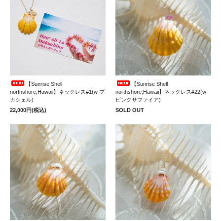
【Sunrise Shell
【Sunrise Shell
northshore,Hawaii】ネックレス#1(w プ
northshore,Hawaii】ネックレス#22(w
カシェル)
ピンクサファイア)
22,000円(税込)
SOLD OUT