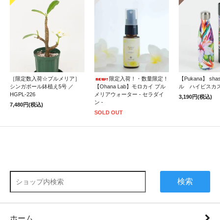
［限定数入荷☆プルメリア］
限定入荷！・数量限定！
【Pukana】 sh
シンガポール鉢植え5号 ／
【Ohana Lab】モロカイ プル
ル ハイビスカ
HGPL-226
メリアウォーター - セラダイ
3,190円(税込)
ン -
7,480円(税込)
SOLD OUT
検索
ホーム