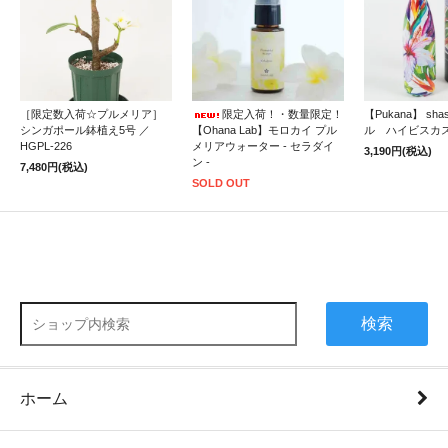
［限定数入荷☆プルメリア］
限定入荷！・数量限定！
【Pukana】 sh
シンガポール鉢植え5号 ／
【Ohana Lab】モロカイ プル
ル ハイビスカ
HGPL-226
メリアウォーター - セラダイ
3,190円(税込)
ン -
7,480円(税込)
SOLD OUT
検索
ホーム