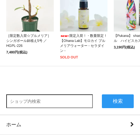
［限定数入荷☆プルメリア］
限定入荷！・数量限定！
【Pukana】 sh
シンガポール鉢植え5号 ／
【Ohana Lab】モロカイ プル
ル ハイビスカ
HGPL-226
メリアウォーター - セラダイ
3,190円(税込)
ン -
7,480円(税込)
SOLD OUT
検索
ホーム