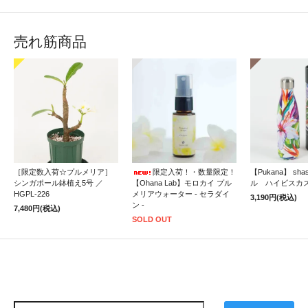
売れ筋商品
［限定数入荷☆プルメリア］
限定入荷！・数量限定！
【Pukana】 sh
シンガポール鉢植え5号 ／
【Ohana Lab】モロカイ プル
ル ハイビスカ
HGPL-226
メリアウォーター - セラダイ
3,190円(税込)
ン -
7,480円(税込)
SOLD OUT