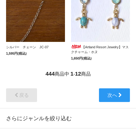
シルバー チェーン JC-07
【Artland Resort Jewelry】マス
クチャーム・ホヌ
1,595円(税込)
1,650円(税込)
444
1
12
商品中
-
商品
戻る
次へ
さらにジャンルを絞り込む