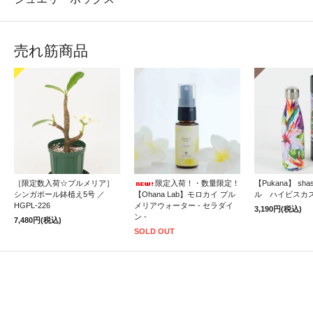
売れ筋商品
［限定数入荷☆プルメリア］
限定入荷！・数量限定！
【Pukana】 sh
シンガポール鉢植え5号 ／
【Ohana Lab】モロカイ プル
ル ハイビスカ
HGPL-226
メリアウォーター - セラダイ
3,190円(税込)
ン -
7,480円(税込)
SOLD OUT