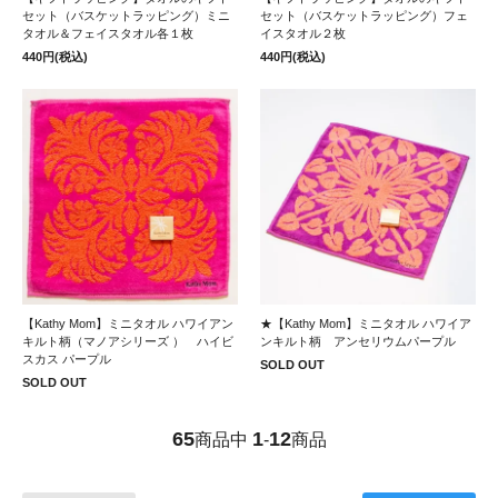
セット（バスケットラッピング）ミニ
セット（バスケットラッピング）フェ
タオル＆フェイスタオル各１枚
イスタオル２枚
440円(税込)
440円(税込)
【Kathy Mom】ミニタオル ハワイアン
★【Kathy Mom】ミニタオル ハワイア
キルト柄（マノアシリーズ ） ハイビ
ンキルト柄 アンセリウムパープル
スカス パープル
SOLD OUT
SOLD OUT
65
1
12
商品中
-
商品