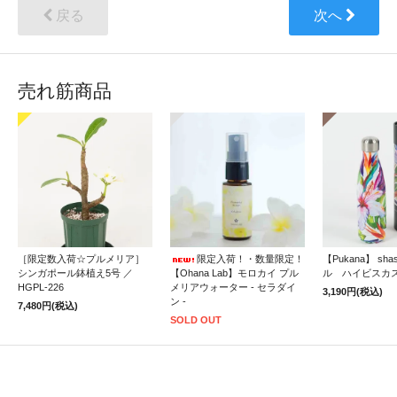
戻る
次へ
売れ筋商品
［限定数入荷☆プルメリア］
限定入荷！・数量限定！
【Pukana】 sh
シンガポール鉢植え5号 ／
【Ohana Lab】モロカイ プル
ル ハイビスカ
HGPL-226
メリアウォーター - セラダイ
3,190円(税込)
ン -
7,480円(税込)
SOLD OUT