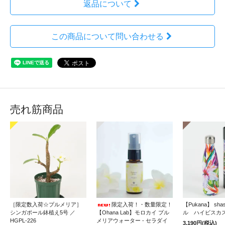
返品について
この商品について問い合わせる
売れ筋商品
［限定数入荷☆プルメリア］
限定入荷！・数量限定！
【Pukana】 sh
シンガポール鉢植え5号 ／
【Ohana Lab】モロカイ プル
ル ハイビスカ
HGPL-226
メリアウォーター - セラダイ
3,190円(税込)