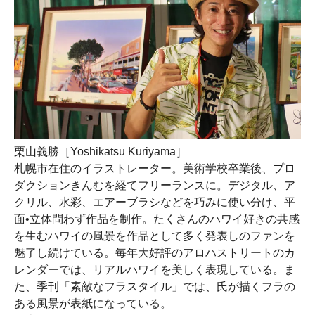
栗山義勝［Yoshikatsu Kuriyama］
札幌市在住のイラストレーター。美術学校卒業後、プロ
ダクションきんむを経てフリーランスに。デジタル、ア
クリル、水彩、エアーブラシなどを巧みに使い分け、平
面•立体問わず作品を制作。たくさんのハワイ好きの共感
を生むハワイの風景を作品として多く発表しのファンを
魅了し続けている。毎年大好評のアロハストリートのカ
レンダーでは、リアルハワイを美しく表現している。ま
た、季刊「素敵なフラスタイル」では、氏が描くフラの
ある風景が表紙になっている。