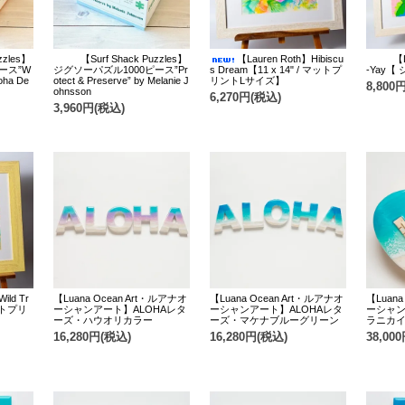
zzles】
【Surf Shack Puzzles】
【Lauren Roth】Hibiscu
【L
ース”W
ジグソーパズル1000ピース”Pr
s Dream【11 x 14" / マットプ
-Yay【
loha De
otect & Preserve” by Melanie J
リントLサイズ】
8,800
ohnsson
6,270円(税込)
3,960円(税込)
ild Tr
【Luana Ocean Art・ルアナオ
【Luana Ocean Art・ルアナオ
【Luana
マットプリ
ーシャンアート】ALOHAレタ
ーシャンアート】ALOHAレタ
ーシャン
ーズ・ハウオリカラー
ーズ・マケナブルーグリーン
ラニカ
16,280円(税込)
16,280円(税込)
38,00