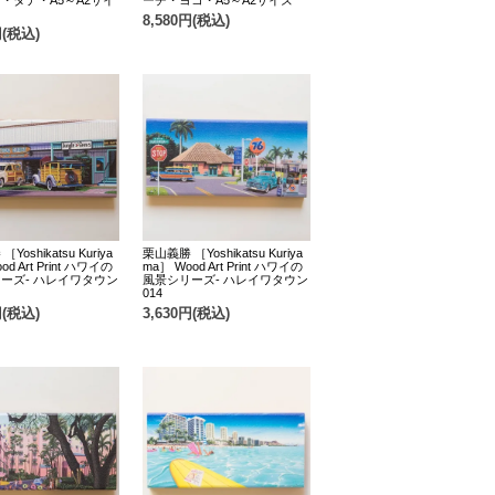
・タテ・A5～A2サイ
ーチ・ヨコ・A5～A2サイズ
8,580円(税込)
円(税込)
Yoshikatsu Kuriya
栗山義勝 ［Yoshikatsu Kuriya
od Art Print ハワイの
ma］ Wood Art Print ハワイの
ーズ- ハレイワタウン
風景シリーズ- ハレイワタウン
014
円(税込)
3,630円(税込)