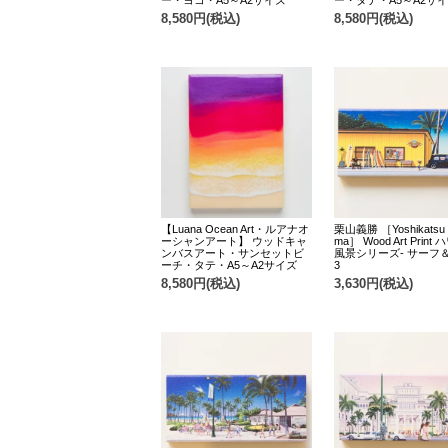
ー・ヨコ・A5～A2サイズ
ー・タテ・A5～A2サ
8,580円(税込)
8,580円(税込)
【Luana Ocean Art・ルアナオ
栗山義勝 ［Yoshikatsu K
ーシャンアート】 ウッドキャ
ma］ Wood Art Print
ンバスアート・サンセットビ
風景シリーズ- サーフ＆
ーチ・タテ・A5～A2サイズ
3
8,580円(税込)
3,630円(税込)