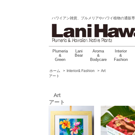
ハワイアン雑貨、プルメリアやハワイ植物の通販専門店 |
Plumeria
Lani
Aroma
Interior
&
Bear
&
&
Green
Bodycare
Fashion
ホーム
>
Interior& Fashion
>
Art
アート
Art
アート