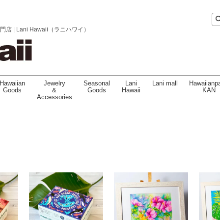
 Lani Hawaii（ラニハワイ）
Hawaiian
Jewelry
Seasonal
Lani
Lani mall
Hawaiianpa
Goods
&
Goods
Hawaii
KAN
Accessories