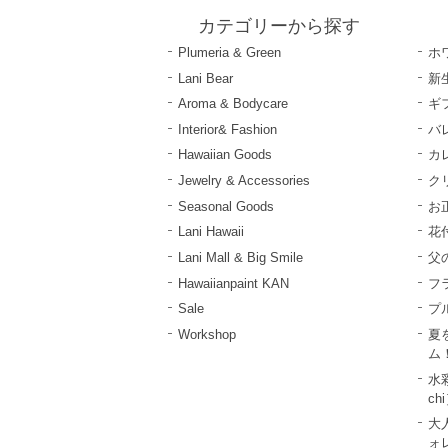
カテゴリーから探す
Plumeria & Green
ホ
Lani Bear
新
Aroma & Bodycare
ギ
Interior& Fashion
バ
Hawaiian Goods
カ
Jewelry & Accessories
ク
Seasonal Goods
お
Lani Hawaii
花
Lani Mall & Big Smile
父
Hawaiianpaint KAN
フ
Sale
プ
Workshop
夏
ム
水彩
ch
大
ォレ