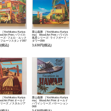
Yoshikatsu Kuriya
栗山義勝 ［Yoshikatsu Kuriya
od Art Print ハワイの
ma］ Wood Art Print ハワイの
ーズ- フエロ・ルック
風景シリーズ- ライフガード・
フルーツスタンド097
タワー099
円(税込)
3,630円(税込)
Yoshikatsu Kuriya
栗山義勝 ［Yoshikatsu Kuriya
od Art Print オールド
ma］ Wood Art Print オールド
リーズ ノスタルジア
ハワイシリーズ バケーション
068
円(税込)
3,630円(税込)