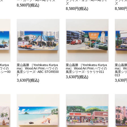
イズ
ー・カーブ・A5～A2サイズ
ンライズ・ヨコ・A5～A2サイ
ンライズ
ズ
ズ
8,580円(税込)
8,580円(税込)
8,580
uriya
栗山義勝 ［Yoshikatsu Kuriya
栗山義勝 ［Yoshikatsu Kuriya
栗山義勝 ［
 ハワイの
ma］ Wood Art Print ハワイの
ma］ Wood Art Print ハワイの
ma］ Wo
シー00
風景シリーズ- ABC STORE00
風景シリーズ- リケリケ011
風景シリ
7
013
3,630円(税込)
3,630円(税込)
3,630