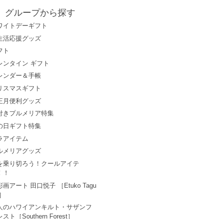
グループから探す
ワイトデーギフト
生活応援グッズ
フト
レンタイン ギフト
レンダー＆手帳
リスマスギフト
正月便利グッズ
付きプルメリア特集
の日ギフト特集
ラアイテム
ルメリアグッズ
を乗り切ろう！クールアイテ
！！
画アート 田口悦子 ［Etuko Tagu
i］
人のハワイアンキルト・サザンフ
スト［Southern Forest］