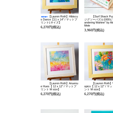
【Lauren Roth】Hibiscu
【Surf Shack Pu
s Dance【11 x 14" / マットプ
ジグソーパズル1000ピ
リントLサイズ】
andering Wahine" by A
Mele
6,270円(税込)
3,960円(税込)
【Lauren Roth】Anuenu
【Lauren Roth】W
e Hues【 12 x 12” / マットプ
opics【 12 x 12” / 
リント M size】
ント M size】
6,270円(税込)
6,270円(税込)